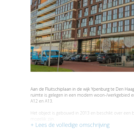
Aan de Fluitschiplaan in de wijk Ypenburg te Den Haa
ruimte is gelegen in een modern woon-/werkgebied en 
A12 en A13.
Het object is gebouwd in 2013 en beschikt over een
mogelijk zijn.
OBJECTINFORMATIE