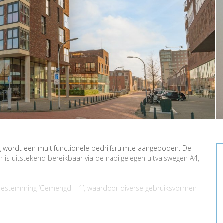
g wordt een multifunctionele bedrijfsruimte aangeboden. De
is uitstekend bereikbaar via de nabijgelegen uitvalswegen A4,
 bestemming ‘Gemengd – 1’, waardoor diverse gebruiksvormen