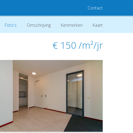
Contact
Foto's
Omschrijving
Kenmerken
Kaart
€ 150
/m²/jr